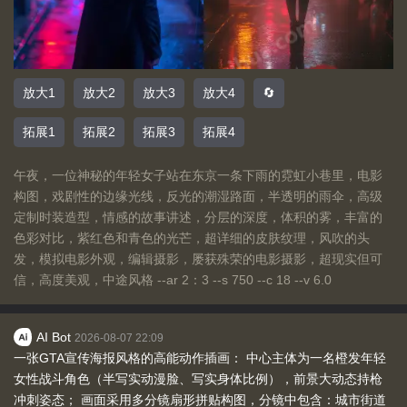
放大1
放大2
放大3
放大4
🔄
拓展1
拓展2
拓展3
拓展4
午夜，一位神秘的年轻女子站在东京一条下雨的霓虹小巷里，电影
构图，戏剧性的边缘光线，反光的潮湿路面，半透明的雨伞，高级
定制时装造型，情感的故事讲述，分层的深度，体积的雾，丰富的
色彩对比，紫红色和青色的光芒，超详细的皮肤纹理，风吹的头
发，模拟电影外观，编辑摄影，屡获殊荣的电影摄影，超现实但可
信，高度美观，中途风格 --ar 2：3 --s 750 --c 18 --v 6.0
AI Bot
2026-08-07 22:09
一张GTA宣传海报风格的高能动作插画： 中心主体为一名橙发年轻
女性战斗角色（半写实动漫脸、写实身体比例），前景大动态持枪
冲刺姿态； 画面采用多分镜扇形拼贴构图，分镜中包含：城市街道