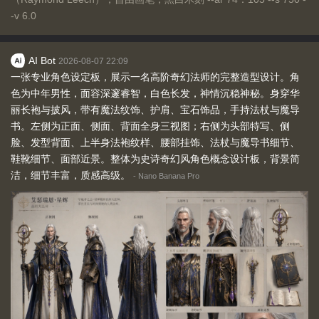
-v 6.0
AI Bot
2026-08-07 22:09
一张专业角色设定板，展示一名高阶奇幻法师的完整造型设计。角
色为中年男性，面容深邃睿智，白色长发，神情沉稳神秘。身穿华
丽长袍与披风，带有魔法纹饰、护肩、宝石饰品，手持法杖与魔导
书。左侧为正面、侧面、背面全身三视图；右侧为头部特写、侧
脸、发型背面、上半身法袍纹样、腰部挂饰、法杖与魔导书细节、
鞋靴细节、面部近景。整体为史诗奇幻风角色概念设计板，背景简
洁，细节丰富，质感高级。
-
Nano Banana Pro