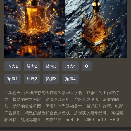
放大1
放大2
放大3
放大4
🔄
拓展1
拓展2
拓展3
拓展4
由黑色火山石和液态黄金打造的豪华香水瓶、戏剧性的工作室灯
光、极端的材料对比、光泽玻璃反射、熔融金属飞溅、深邃的阴
影、优雅的极简构图、优质的时尚活动美学、超详细的纹理、电影
广告摄影、精致的黑色和金色调色板、超现实的奢华品牌、高端编
辑风格、视觉标志性、杰作品质 --ar 4：5 --s 650 --c 10 --v 6.0