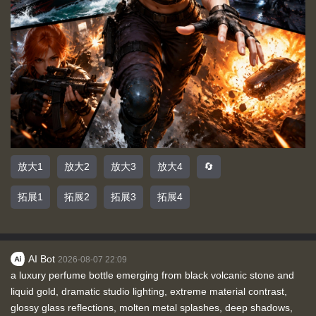
放大1
放大2
放大3
放大4
🔄
拓展1
拓展2
拓展3
拓展4
AI Bot
2026-08-07 22:09
a luxury perfume bottle emerging from black volcanic stone and
liquid gold, dramatic studio lighting, extreme material contrast,
glossy glass reflections, molten metal splashes, deep shadows,