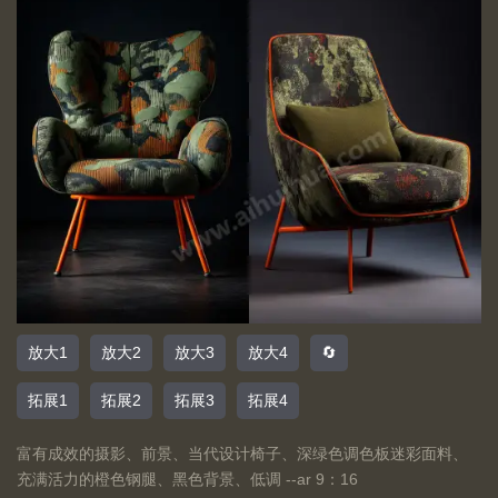
放大1
放大2
放大3
放大4
🔄
拓展1
拓展2
拓展3
拓展4
富有成效的摄影、前景、当代设计椅子、深绿色调色板迷彩面料、
充满活力的橙色钢腿、黑色背景、低调 --ar 9：16