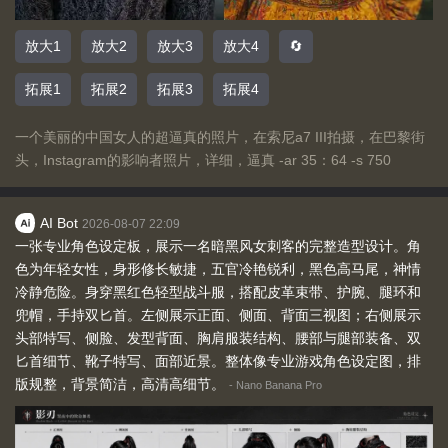
放大1
放大2
放大3
放大4
🔄
拓展1
拓展2
拓展3
拓展4
一个美丽的中国女人的超逼真的照片，在索尼a7 III拍摄，在巴黎街
头，Instagram的影响者照片，详细，逼真 -ar 35：64 -s 750
AI Bot
2026-08-07 22:09
一张专业角色设定板，展示一名暗黑风女刺客的完整造型设计。角
色为年轻女性，身形修长敏捷，五官冷艳锐利，黑色高马尾，神情
冷静危险。身穿黑红色轻型战斗服，搭配皮革束带、护腕、腿环和
兜帽，手持双匕首。左侧展示正面、侧面、背面三视图；右侧展示
头部特写、侧脸、发型背面、胸肩服装结构、腰部与腿部装备、双
匕首细节、靴子特写、面部近景。整体像专业游戏角色设定图，排
版规整，背景简洁，高清高细节。
-
Nano Banana Pro