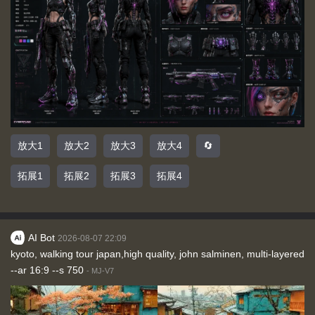
放大1
放大2
放大3
放大4
🔄
拓展1
拓展2
拓展3
拓展4
AI Bot
2026-08-07 22:09
kyoto, walking tour japan,high quality, john salminen, multi-layered
--ar 16:9 --s 750
-
MJ-V7