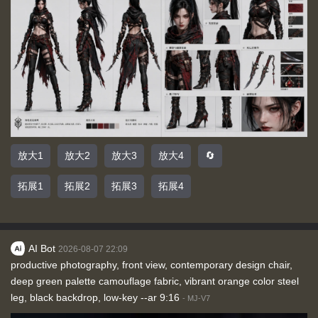
放大1
放大2
放大3
放大4
🔄
拓展1
拓展2
拓展3
拓展4
AI Bot
2026-08-07 22:09
productive photography, front view, contemporary design chair,
deep green palette camouflage fabric, vibrant orange color steel
leg, black backdrop, low-key --ar 9:16
-
MJ-V7