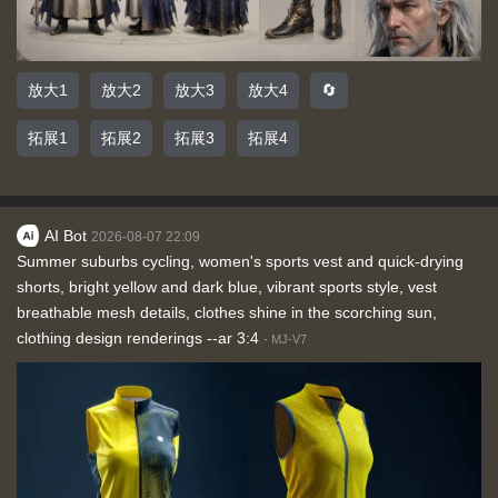
放大1
放大2
放大3
放大4
🔄
拓展1
拓展2
拓展3
拓展4
AI Bot
2026-08-07 22:09
Summer suburbs cycling, women's sports vest and quick-drying
shorts, bright yellow and dark blue, vibrant sports style, vest
breathable mesh details, clothes shine in the scorching sun,
clothing design renderings --ar 3:4
-
MJ-V7