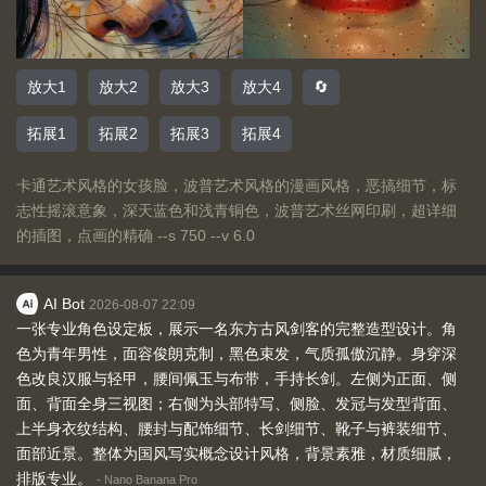
放大1
放大2
放大3
放大4
🔄
拓展1
拓展2
拓展3
拓展4
卡通艺术风格的女孩脸，波普艺术风格的漫画风格，恶搞细节，标
志性摇滚意象，深天蓝色和浅青铜色，波普艺术丝网印刷，超详细
的插图，点画的精确 --s 750 --v 6.0
AI Bot
2026-08-07 22:09
一张专业角色设定板，展示一名东方古风剑客的完整造型设计。角
色为青年男性，面容俊朗克制，黑色束发，气质孤傲沉静。身穿深
色改良汉服与轻甲，腰间佩玉与布带，手持长剑。左侧为正面、侧
面、背面全身三视图；右侧为头部特写、侧脸、发冠与发型背面、
上半身衣纹结构、腰封与配饰细节、长剑细节、靴子与裤装细节、
面部近景。整体为国风写实概念设计风格，背景素雅，材质细腻，
排版专业。
-
Nano Banana Pro