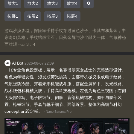
放大1
放大2
放大3
放大4
🔄
拓展1
拓展2
拓展3
拓展4
游戏沙漠废墟，探险家手持手杖穿过黄色沙子、卡其布和紫金，中
东奇幻风格，手杖镶嵌宝石，日落余辉与沙尘融为一体，气氛神秘
而壮观 --ar 3：4
AI Bot
2026-08-07 22:09
一张专业角色设定板，展示一名赛博朋克女战士的完整造型设计。
角色为年轻女性，短发或荧光挑染，面部带机械义眼或电子纹路，
气质强势冷酷。穿着未来机能战斗服，搭配金属护甲、发光线路、
战术腰包和机械义肢，手持高科技枪械。左侧为角色三视图；右侧
为头部特写、电子眼细节、侧脸、背部机械结构、胸甲与腰部装
置、枪械细节、手套与靴子细节、面部近景。整体为高细节科幻
concept art设定板。
-
Nano Banana Pro