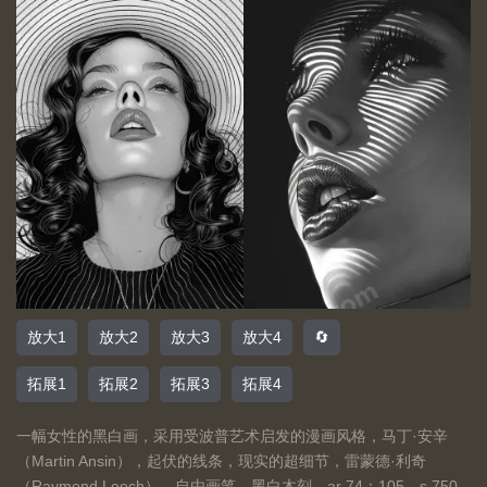
放大1
放大2
放大3
放大4
🔄
拓展1
拓展2
拓展3
拓展4
一幅女性的黑白画，采用受波普艺术启发的漫画风格，马丁·安辛
（Martin Ansin），起伏的线条，现实的超细节，雷蒙德·利奇
（Raymond Leech），自由画笔，黑白木刻 --ar 74：105 --s 750 -