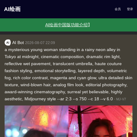
AI绘画
会员
登录
AI绘画中国版功能介绍
】
AI Bot
2026-08-07 22:09
a mysterious young woman standing in a rainy neon alley in
Tokyo at midnight, cinematic composition, dramatic rim light,
reflective wet pavement, translucent umbrella, haute couture
fashion styling, emotional storytelling, layered depth, volumetric
fog, rich color contrast, magenta and cyan glow, ultra detailed skin
texture, wind-blown hair, analog film look, editorial photography,
award-winning cinematography, surreal yet believable, highly
aesthetic, Midjourney style --ar 2:3 --s 750 --c 18 --v 6.0
-
MJ-V7