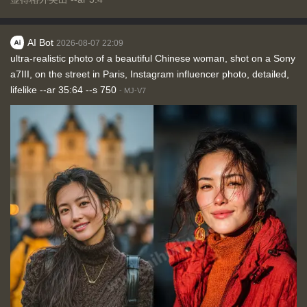
AI Bot
2026-08-07 22:09
ultra-realistic photo of a beautiful Chinese woman, shot on a Sony
a7III, on the street in Paris, Instagram influencer photo, detailed,
lifelike --ar 35:64 --s 750
-
MJ-V7