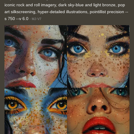
iconic rock and roll imagery, dark sky-blue and light bronze, pop
art silkscreening, hyper-detailed illustrations, pointillist precision --
s 750 --v 6.0
-
MJ-V7