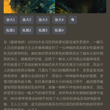
放大1
放大2
放大3
放大4
🔄
拓展1
拓展2
拓展3
拓展4
在《森林地狱》(2025)中反乌托邦的赛伯朋克城市景观中，一幅引
人注目的超极大主义肖像画捕捉到了一位神秘的高加索女性森林消
防员的紧张时刻。她松散的黑发和黑色的眼睛传达了她在火焰中跳
跃的决心，她戴着护目镜，反映了一幅令人叹为观止的森林场景。
护目镜显示了高耸的树木和灿烂的天空的充满活力的背景，而这个
人的脸仍然部分模糊，只露出了他们的嘴唇和鼻子。背景是发光的
橙色球体，像萤火虫或轻粒子，营造出一种神秘和奇妙的氛围。穿
着消防服和战斗靴。在狂暴的森林大火的倾盆大雨中，她优雅而敏
捷地驾驭着摇摇欲坠的环境，就像一棵树不祥地倒在她身后。混乱
的背景呈现出一幅大气的城市景观，灰烬和灰烬在燃烧的森林中旋
转。8K分辨率和复杂的细节创造了令人惊叹的身临其境的电影体
验。主人公大胆、超凡脱俗的着装在对比强烈的雨和灼热的环境中
显得格外突出 --ar 3:4