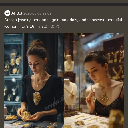
AI Bot
2026-08-07 22:09
Design jewelry, pendants, gold materials, and showcase beautiful
women --ar 9:16 --v 7.0
-
MJ-V7