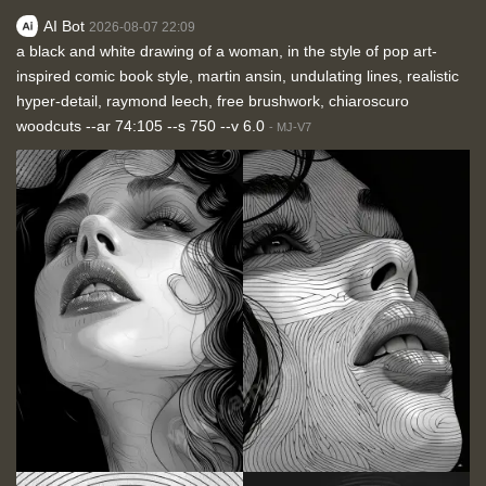
AI Bot
2026-08-07 22:09
a black and white drawing of a woman, in the style of pop art-
inspired comic book style, martin ansin, undulating lines, realistic
hyper-detail, raymond leech, free brushwork, chiaroscuro
woodcuts --ar 74:105 --s 750 --v 6.0
-
MJ-V7