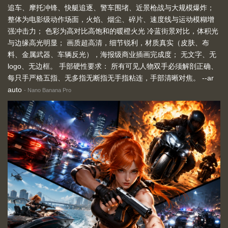
追车、摩托冲锋、快艇追逐、警车围堵、近景枪战与大规模爆炸；
整体为电影级动作场面，火焰、烟尘、碎片、速度线与运动模糊增
强冲击力； 色彩为高对比高饱和的暖橙火光 冷蓝街景对比，体积光
与边缘高光明显； 画质超高清，细节锐利，材质真实（皮肤、布
料、金属武器、车辆反光），海报级商业插画完成度； 无文字、无
logo、无边框。 手部硬性要求： 所有可见人物双手必须解剖正确、
每只手严格五指、无多指无断指无手指粘连，手部清晰对焦。 --ar
auto
-
Nano Banana Pro