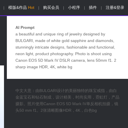
模版&作品
Hot
购买会员
小程序
插件
注册&登录
|
|
|
|
|
AI Prompt
a beautiful and unique ring of jewelry designed by
BULGARI, made of white gold sapphire and diamonds,
stunningly intricate designs, fashionable and functional,
neon light, product photography. Photo is shoot using
Canon EOS 5D Mark IV DSLR camera, lens 50mm f1. 2
sharp image HDR, 4K, white bg
中文大意：由BULGARI设计的美丽独特的珠宝戒指，由白
金蓝宝石和钻石制成，设计精美，时尚实用，霓虹灯，产品
摄影。照片使用Canon EOS 5D Mark IV单反相机拍摄，镜
头50 mm f1。2张清晰图像HDR，4K，白色bg