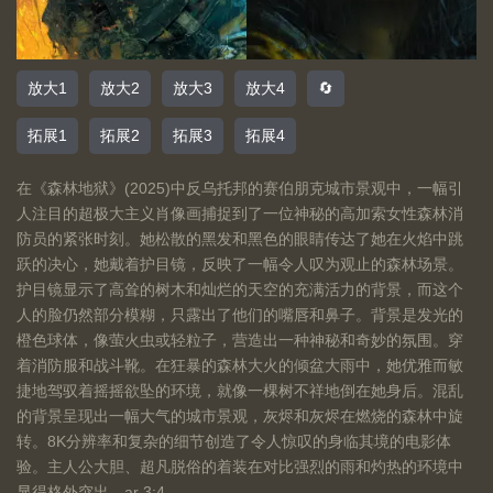
放大1
放大2
放大3
放大4
🔄
拓展1
拓展2
拓展3
拓展4
在《森林地狱》(2025)中反乌托邦的赛伯朋克城市景观中，一幅引
人注目的超极大主义肖像画捕捉到了一位神秘的高加索女性森林消
防员的紧张时刻。她松散的黑发和黑色的眼睛传达了她在火焰中跳
跃的决心，她戴着护目镜，反映了一幅令人叹为观止的森林场景。
护目镜显示了高耸的树木和灿烂的天空的充满活力的背景，而这个
人的脸仍然部分模糊，只露出了他们的嘴唇和鼻子。背景是发光的
橙色球体，像萤火虫或轻粒子，营造出一种神秘和奇妙的氛围。穿
着消防服和战斗靴。在狂暴的森林大火的倾盆大雨中，她优雅而敏
捷地驾驭着摇摇欲坠的环境，就像一棵树不祥地倒在她身后。混乱
的背景呈现出一幅大气的城市景观，灰烬和灰烬在燃烧的森林中旋
转。8K分辨率和复杂的细节创造了令人惊叹的身临其境的电影体
验。主人公大胆、超凡脱俗的着装在对比强烈的雨和灼热的环境中
显得格外突出 --ar 3:4