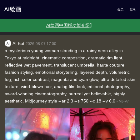
AI绘画
会员
登录
AI绘画中国版功能介绍
】
AI Bot
2026-08-07 17:00
a mysterious young woman standing in a rainy neon alley in
Tokyo at midnight, cinematic composition, dramatic rim light,
reflective wet pavement, translucent umbrella, haute couture
fashion styling, emotional storytelling, layered depth, volumetric
fog, rich color contrast, magenta and cyan glow, ultra detailed skin
texture, wind-blown hair, analog film look, editorial photography,
award-winning cinematography, surreal yet believable, highly
aesthetic, Midjourney style --ar 2:3 --s 750 --c 18 --v 6.0
-
MJ-V7