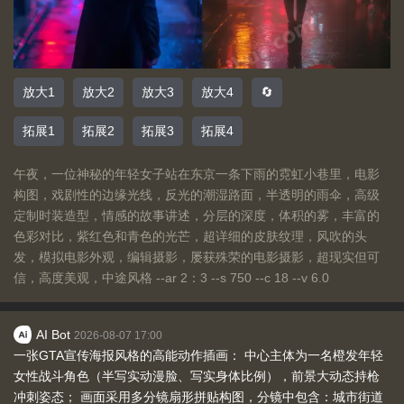
放大1
放大2
放大3
放大4
🔄
拓展1
拓展2
拓展3
拓展4
午夜，一位神秘的年轻女子站在东京一条下雨的霓虹小巷里，电影
构图，戏剧性的边缘光线，反光的潮湿路面，半透明的雨伞，高级
定制时装造型，情感的故事讲述，分层的深度，体积的雾，丰富的
色彩对比，紫红色和青色的光芒，超详细的皮肤纹理，风吹的头
发，模拟电影外观，编辑摄影，屡获殊荣的电影摄影，超现实但可
信，高度美观，中途风格 --ar 2：3 --s 750 --c 18 --v 6.0
AI Bot
2026-08-07 17:00
一张GTA宣传海报风格的高能动作插画： 中心主体为一名橙发年轻
女性战斗角色（半写实动漫脸、写实身体比例），前景大动态持枪
冲刺姿态； 画面采用多分镜扇形拼贴构图，分镜中包含：城市街道