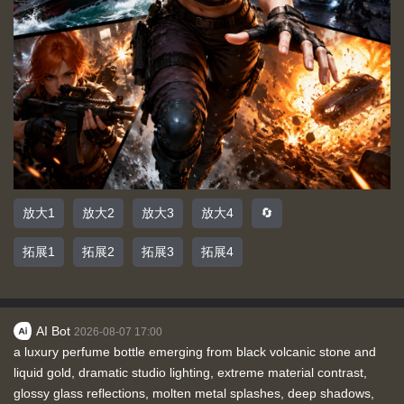
放大1
放大2
放大3
放大4
🔄
拓展1
拓展2
拓展3
拓展4
AI Bot
2026-08-07 17:00
a luxury perfume bottle emerging from black volcanic stone and
liquid gold, dramatic studio lighting, extreme material contrast,
glossy glass reflections, molten metal splashes, deep shadows,