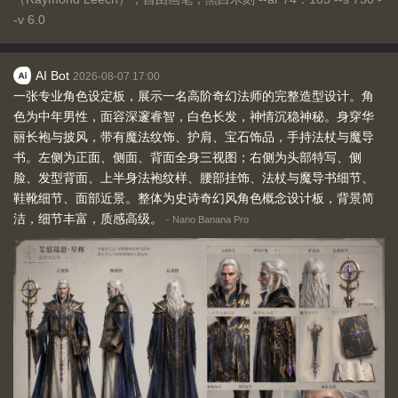
-v 6.0
AI Bot
2026-08-07 17:00
一张专业角色设定板，展示一名高阶奇幻法师的完整造型设计。角
色为中年男性，面容深邃睿智，白色长发，神情沉稳神秘。身穿华
丽长袍与披风，带有魔法纹饰、护肩、宝石饰品，手持法杖与魔导
书。左侧为正面、侧面、背面全身三视图；右侧为头部特写、侧
脸、发型背面、上半身法袍纹样、腰部挂饰、法杖与魔导书细节、
鞋靴细节、面部近景。整体为史诗奇幻风角色概念设计板，背景简
洁，细节丰富，质感高级。
-
Nano Banana Pro