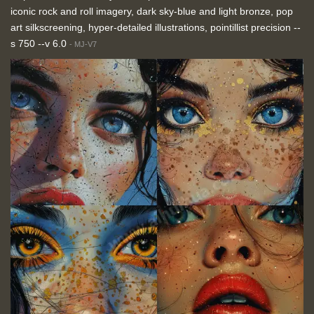
iconic rock and roll imagery, dark sky-blue and light bronze, pop
art silkscreening, hyper-detailed illustrations, pointillist precision --
s 750 --v 6.0
-
MJ-V7