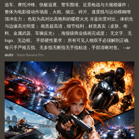
追车、摩托冲锋、快艇追逐、警车围堵、近景枪战与大规模爆炸；
整体为电影级动作场面，火焰、烟尘、碎片、速度线与运动模糊增
强冲击力； 色彩为高对比高饱和的暖橙火光 冷蓝街景对比，体积光
与边缘高光明显； 画质超高清，细节锐利，材质真实（皮肤、布
料、金属武器、车辆反光），海报级商业插画完成度； 无文字、无
logo、无边框。 手部硬性要求： 所有可见人物双手必须解剖正确、
每只手严格五指、无多指无断指无手指粘连，手部清晰对焦。 --ar
auto
-
Nano Banana Pro