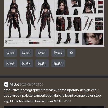
放大1
放大2
放大3
放大4
🔄
拓展1
拓展2
拓展3
拓展4
AI Bot
2026-08-07 17:00
productive photography, front view, contemporary design chair,
deep green palette camouflage fabric, vibrant orange color steel
leg, black backdrop, low-key --ar 9:16
-
MJ-V7