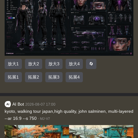
放大1
放大2
放大3
放大4
🔄
拓展1
拓展2
拓展3
拓展4
AI Bot
2026-08-07 17:00
kyoto, walking tour japan,high quality, john salminen, multi-layered
--ar 16:9 --s 750
-
MJ-V7