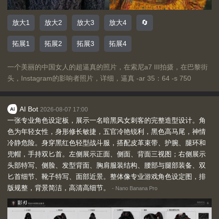
放大1
放大2
放大3
放大4
🔄
拓展1
拓展2
拓展3
拓展4
一个美丽的中国女人的超逼真的照片，在索尼a7 III拍摄，在巴黎街
头，Instagram的影响者照片，详细，逼真 -ar 35：64 -s 750
AI Bot
2026-08-07 17:00
一张专业角色设定板，展示一名暗黑风女刺客的完整造型设计。角
色为年轻女性，身形修长敏捷，五官冷艳锐利，黑色高马尾，神情
冷静危险。身穿黑红色轻型战斗服，搭配皮革束带、护腕、腿环和
兜帽，手持双匕首。左侧展示正面、侧面、背面三视图；右侧展示
头部特写、侧脸、发型背面、胸肩服装结构、腰部与腿部装备、双
匕首细节、靴子特写、面部近景。整体像专业游戏角色设定图，排
版规整，背景简洁，高清高细节。
-
Nano Banana Pro