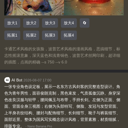
放大1
放大2
放大3
放大4
🔄
拓展1
拓展2
拓展3
拓展4
卡通艺术风格的女孩脸，波普艺术风格的漫画风格，恶搞细节，标
志性摇滚意象，深天蓝色和浅青铜色，波普艺术丝网印刷，超详细
的插图，点画的精确 --s 750 --v 6.0
AI Bot
2026-08-07 17:00
一张专业角色设定板，展示一名东方古风剑客的完整造型设计。角
色为青年男性，面容俊朗克制，黑色束发，气质孤傲沉静。身穿深
色改良汉服与轻甲，腰间佩玉与布带，手持长剑。左侧为正面、侧
面、背面全身三视图；右侧为头部特写、侧脸、发冠与发型背面、
上半身衣纹结构、腰封与配饰细节、长剑细节、靴子与裤装细节、
面部近景。整体为国风写实概念设计风格，背景素雅，材质细腻，
排版专业。
-
Nano Banana Pro