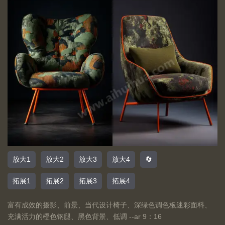
放大1
放大2
放大3
放大4
🔄
拓展1
拓展2
拓展3
拓展4
富有成效的摄影、前景、当代设计椅子、深绿色调色板迷彩面料、
充满活力的橙色钢腿、黑色背景、低调 --ar 9：16