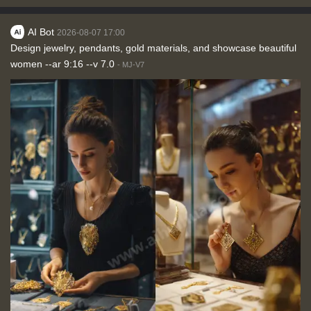
AI Bot
2026-08-07 17:00
Design jewelry, pendants, gold materials, and showcase beautiful
women --ar 9:16 --v 7.0
-
MJ-V7