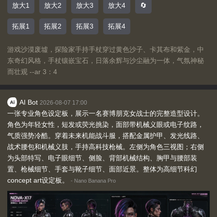
放大1
放大2
放大3
放大4
🔄
拓展1
拓展2
拓展3
拓展4
游戏沙漠废墟，探险家手持手杖穿过黄色沙子、卡其布和紫金，中
东奇幻风格，手杖镶嵌宝石，日落余辉与沙尘融为一体，气氛神秘
而壮观 --ar 3：4
AI Bot
2026-08-07 17:00
一张专业角色设定板，展示一名赛博朋克女战士的完整造型设计。
角色为年轻女性，短发或荧光挑染，面部带机械义眼或电子纹路，
气质强势冷酷。穿着未来机能战斗服，搭配金属护甲、发光线路、
战术腰包和机械义肢，手持高科技枪械。左侧为角色三视图；右侧
为头部特写、电子眼细节、侧脸、背部机械结构、胸甲与腰部装
置、枪械细节、手套与靴子细节、面部近景。整体为高细节科幻
concept art设定板。
-
Nano Banana Pro