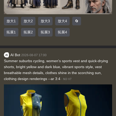
放大1
放大2
放大3
放大4
🔄
拓展1
拓展2
拓展3
拓展4
AI Bot
2026-08-07 17:00
Summer suburbs cycling, women's sports vest and quick-drying
shorts, bright yellow and dark blue, vibrant sports style, vest
breathable mesh details, clothes shine in the scorching sun,
clothing design renderings --ar 3:4
-
MJ-V7