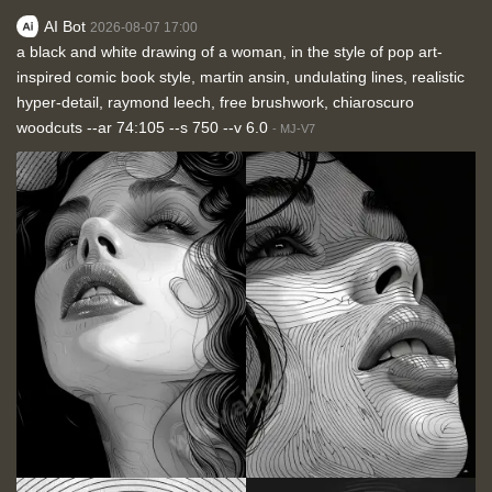
AI Bot
2026-08-07 17:00
a black and white drawing of a woman, in the style of pop art-
inspired comic book style, martin ansin, undulating lines, realistic
hyper-detail, raymond leech, free brushwork, chiaroscuro
woodcuts --ar 74:105 --s 750 --v 6.0
-
MJ-V7