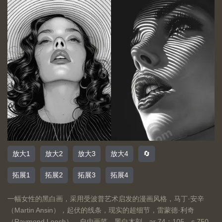
放大1
放大2
放大3
放大4
🔄
拓展1
拓展2
拓展3
拓展4
一幅女性的黑白画，采用受波普艺术启发的漫画风格，马丁·安辛
（Martin Ansin），起伏的线条，现实的超细节，雷蒙德·利奇
（Raymond Leech），自由画笔，黑白木刻 --ar 74：105 --s 750 -