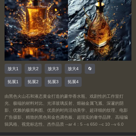
放大1
放大2
放大3
放大4
🔄
拓展1
拓展2
拓展3
拓展4
由黑色火山石和液态黄金打造的豪华香水瓶、戏剧性的工作室灯
光、极端的材料对比、光泽玻璃反射、熔融金属飞溅、深邃的阴
影、优雅的极简构图、优质的时尚活动美学、超详细的纹理、电影
广告摄影、精致的黑色和金色调色板、超现实的奢华品牌、高端编
辑风格、视觉标志性、杰作品质 --ar 4：5 --s 650 --c 10 --v 6.0