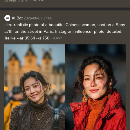
AI Bot
2026-08-07 17:00
ultra-realistic photo of a beautiful Chinese woman, shot on a Sony
a7III, on the street in Paris, Instagram influencer photo, detailed,
lifelike --ar 35:64 --s 750
-
MJ-V7