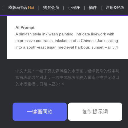
模版&作品
Hot
购买会员
小程序
插件
注册&登录
|
|
|
|
|
AI Prompt
A dinkfsn style ink wash painting, intricate linework with
expressive contrasts, inksketch of a Chinese Junk sailing
into a south-east asian medieval harbour, sunset --ar 3:4
中文大意：一幅丁克夫森风格的水墨画，错综复杂的线条与
富有表现力的对比，一艘中国垃圾船驶入东南亚中世纪港口
的水墨素描，日落 --亚3：4
一键画同款
复制提示词