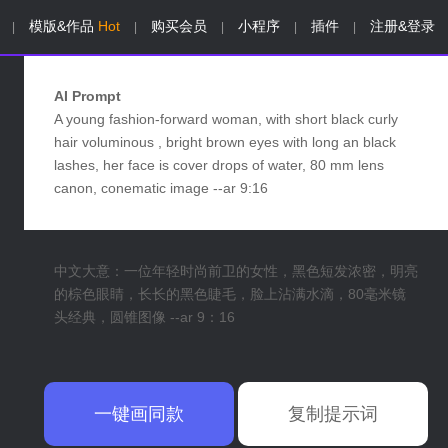
模版&作品
Hot
购买会员
小程序
插件
注册&登录
|
|
|
|
|
AI Prompt
A young fashion-forward woman, with short black curly
hair voluminous , bright brown eyes with long an black
lashes, her face is cover drops of water, 80 mm lens
canon, conematic image --ar 9:16
中文大意：一位年轻时尚前卫的女性，黑色短发浓密，明亮
的棕色眼睛，长长的黑色睫毛，脸上沾满水滴，80毫米镜
头经典，圆锥图像 --ar 9：16
一键画同款
复制提示词