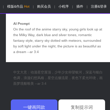
模版&作品
Hot
购买会员
小程序
插件
注册&登录
|
|
|
|
|
AI Prompt
On the roof of the anime starry sky, young girls look up at
the Milky Way, dark blue and silver tones, romantic
fantasy style, starry sky dotted with meteors, surrounded
by soft light under the night, the picture is as beautiful as
a dream --ar 3:4
中文大意：动漫星空屋顶，少年少女仰望银河，深蓝与银白
色调，浪漫幻想风格，星空点缀流星，夜色下柔光环绕，画
面梦境般唯美 --ar 3:4
一键画同款
复制提示词