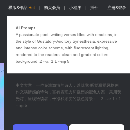
模版&作品
Hot
购买会员
小程序
插件
注册&登录
|
|
|
|
|
AI Prompt
A passionate poet, writing verses filled with emotions, in
the style of Gustatory-Auditory Synesthesia, expressive
and intense color scheme, with fluorescent lighting,
rendered to the readers, clean and gradient colors
background::2 --ar 1:1 --niji 5
中文大意：一位充满激情的诗人，以味觉-听觉联觉风格创
作充满情感的诗句，富有表现力和强烈的配色方案，采用荧
光灯，呈现给读者，干净和渐变的颜色背景：：2 --ar 1：1
--niji 5