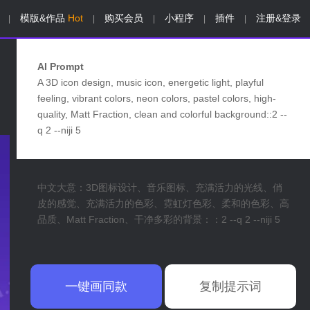
模版&作品
Hot
购买会员
小程序
插件
注册&登录
|
|
|
|
|
AI Prompt
A 3D icon design, music icon, energetic light, playful
feeling, vibrant colors, neon colors, pastel colors, high-
quality, Matt Fraction, clean and colorful background::2 --
q 2 --niji 5
中文大意：3D图标设计、音乐图标、充满活力的光线、俏
皮的感觉、充满活力的色彩、霓虹灯色彩、柔和的色彩、高
品质、Matt Fraction、干净多彩的背景：：2 --q 2 --niji 5
一键画同款
复制提示词