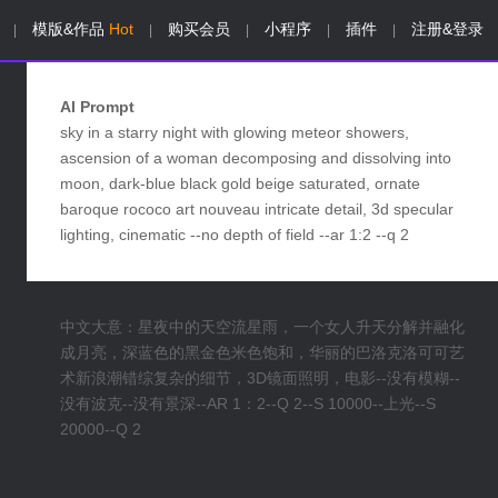
模版&作品
Hot
购买会员
小程序
插件
注册&登录
|
|
|
|
|
AI Prompt
sky in a starry night with glowing meteor showers,
ascension of a woman decomposing and dissolving into
moon, dark-blue black gold beige saturated, ornate
baroque rococo art nouveau intricate detail, 3d specular
lighting, cinematic --no depth of field --ar 1:2 --q 2
中文大意：星夜中的天空流星雨，一个女人升天分解并融化
成月亮，深蓝色的黑金色米色饱和，华丽的巴洛克洛可可艺
术新浪潮错综复杂的细节，3D镜面照明，电影--没有模糊--
没有波克--没有景深--AR 1：2--Q 2--S 10000--上光--S
20000--Q 2