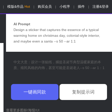
模版&作品
Hot
购买会员
小程序
插件
注册&登录
|
|
|
|
|
AI Prompt
Design a sticker that captures the essence of a typical
warming home on christmas day, colonial-style interior,
and maybe even a santa --s 50 --ar 1:1
中文大意：设计一张贴纸，捕捉圣诞节典型温暖家庭的本
质、殖民风格的内饰，甚至可能是圣诞老人--s 50 --ar 1：1
一键画同款
复制提示词
查看更多图标/海报/UI