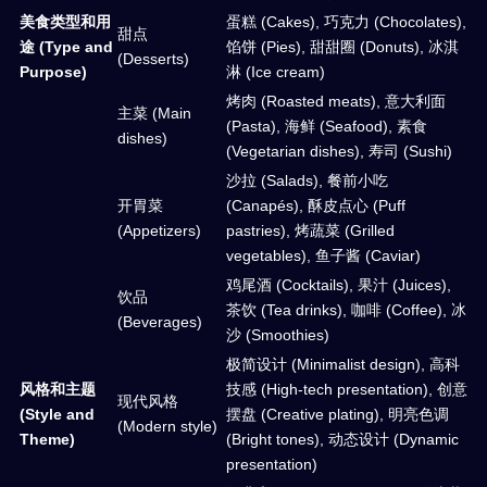
美食类型和用
蛋糕 (Cakes), 巧克力 (Chocolates),
甜点
途 (Type and
馅饼 (Pies), 甜甜圈 (Donuts), 冰淇
(Desserts)
Purpose)
淋 (Ice cream)
烤肉 (Roasted meats), 意大利面
主菜 (Main
(Pasta), 海鲜 (Seafood), 素食
dishes)
(Vegetarian dishes), 寿司 (Sushi)
沙拉 (Salads), 餐前小吃
开胃菜
(Canapés), 酥皮点心 (Puff
(Appetizers)
pastries), 烤蔬菜 (Grilled
vegetables), 鱼子酱 (Caviar)
鸡尾酒 (Cocktails), 果汁 (Juices),
饮品
茶饮 (Tea drinks), 咖啡 (Coffee), 冰
(Beverages)
沙 (Smoothies)
极简设计 (Minimalist design), 高科
风格和主题
技感 (High-tech presentation), 创意
现代风格
(Style and
摆盘 (Creative plating), 明亮色调
(Modern style)
Theme)
(Bright tones), 动态设计 (Dynamic
presentation)