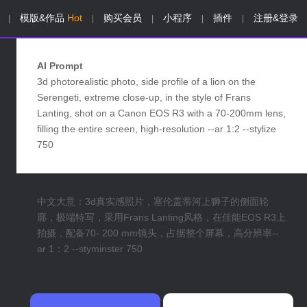
模版&作品
Hot
购买会员
小程序
插件
注册&登录
|
|
|
|
|
AI Prompt
3d photorealistic photo, side profile of a lion on the
Serengeti, extreme close-up, in the style of Frans
Lanting, shot on a Canon EOS R3 with a 70-200mm lens,
filling the entire screen, high-resolution --ar 1:2 --stylize
750
中文大意：3d真实感照片，塞伦盖蒂河上狮子的侧面轮
廓，极端特写，采用Frans Lanting风格，在佳能EOS R3上
拍摄，配备70- 200 mm镜头，占据整个屏幕，高分辨率--
ar 1：2 --styminster 750