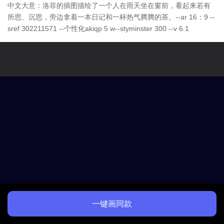
中文大意：洛菲的插图描绘了一个人在雨天坐在窗前，看起来若有
所思、沉思，旁边拿着一本日记和一杯热气腾腾的茶。--ar 16：9 --
sref 302211571 --个性化akiqp 5 w--styminster 300 --v 6.1
一键画同款