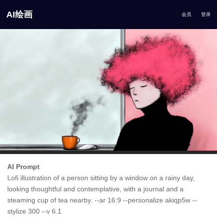
AI绘画
会员
登录
AI Prompt
Lofi illustration of a person sitting by a window on a rainy day,
looking thoughtful and contemplative, with a journal and a
steaming cup of tea nearby. --ar 16:9 --personalize akiqp5w --
stylize 300 --v 6.1