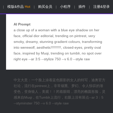
模版&作品
Hot
购买会员
小程序
插件
注册&登录
|
|
|
|
|
AI Prompt
a close up of a woman with a blue eye shadow on her
face, official dior editorial, trending on pintrest, very
smoky, dreamy, stunning gradient colours, transforming
into werewolf, aesthetic!!!!!!!!!!, closed-eyes, pretty oval
face, inspired by Muqi, trending on tumblr, no spot over
right eye --ar 3:5 --stylize 750 --v 6.0 --style raw
中文大意：一个脸上涂着蓝色眼影的女人的特写，迪奥官方
社论，流行在pintrest上，非常烟熏、梦幻、令人惊叹的渐
变色，变身狼人，美观！！闭着眼睛，漂亮的椭圆形脸，灵
感来自Muqi，在Tumblr上流行，右眼上没有斑点--ar 3：5
--styminster 750 --v 6.0 --style raw