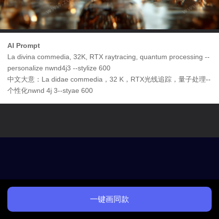
AI Prompt
La divina commedia, 32K, RTX raytracing, quantum processing --
personalize nwnd4j3 --stylize 600
中文大意：La didae commedia，32 K，RTX光线追踪，量子处理--
个性化nwnd 4j 3--styae 600
一键画同款