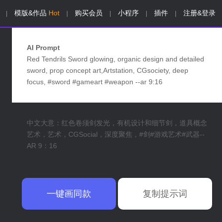
模版&作品
Hot
购买会员
小程序
插件
注册&登录
|
|
|
|
|
AI Prompt
Red Tendrils Sword glowing, organic design and detailed
sword, prop concept art,Artstation, CGsociety, deep
focus, #sword #gameart #weapon --ar 9:16
中文大意：红色卷须剑发光，有机设计和细节剑，道具概念
艺术，艺术，CGSocial，深度聚焦，#剑#游戏艺术#武器--
AR 9：16
一键画同款
复制提示词