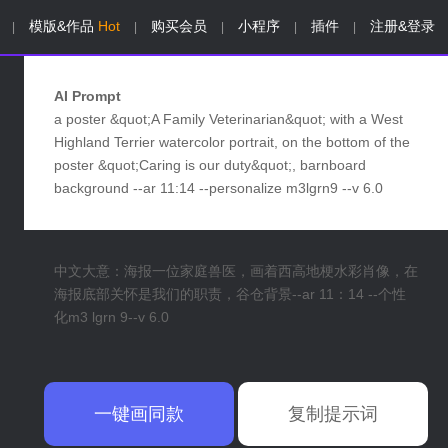
模版&作品
Hot
购买会员
小程序
插件
注册&登录
|
|
|
|
|
AI Prompt
a poster &quot;A Family Veterinarian&quot; with a West
Highland Terrier watercolor portrait, on the bottom of the
poster &quot;Caring is our duty&quot;, barnboard
background --ar 11:14 --personalize m3lgrn9 --v 6.0
中文大意：海报一位家庭兽医，画着西高地梗水彩肖像，在
海报底部关怀是我们的职责，谷仓背景--ar 11：14 --个性
化m3 lgrn 9--v 6.0
一键画同款
复制提示词