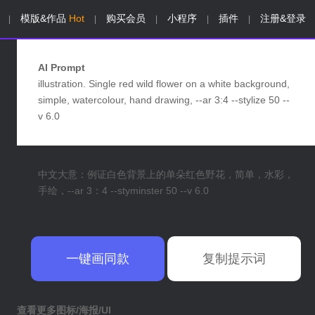
模版&作品
Hot
购买会员
小程序
插件
注册&登录
|
|
|
|
|
AI Prompt
illustration. Single red wild flower on a white background,
simple, watercolour, hand drawing, --ar 3:4 --stylize 50 --
v 6.0
中文大意：例证白色背景上的单朵红色野花，简单，水彩，
手绘，--ar 3：4 --styminster 50 --v 6.0
一键画同款
复制提示词
查看更多图标/海报/UI