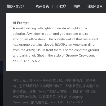
模版&作品
Hot
购买会员
小程序
插件
注册&登录
|
|
|
|
|
AI Prompt
A small building with lights on inside at night in the
suburbs. A window is open and you can see chairs
around an office desk. The outside wall of that restaurant
has orange curtains closed. It&#39;s an American diner
from the &#39;70s. In front there’s some concrete ground
and parking lot. Shot in the style of Gregory Crewdson. --
ar 128:127 --v 5.2
中文大意：郊区的一座小建筑，晚上里面开着灯。窗户开
着，您可以看到办公桌周围的椅子。那家餐厅的外墙紧闭着
橙色窗帘。这是一家70年代的美国餐厅。前面有一些混凝
土地面和停车场。以格雷戈里·克鲁森（Gregory
Crewdson）的风格拍摄。--ar 128：127 --v 5.2