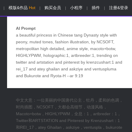
模版&作品
Hot
购买会员
小程序
插件
注册&登录
|
|
|
|
|
AI Prompt
a beautiful princess in Chinese tang Dynasty style with
peony, muted tones, fashion illustration, by NCSOFT,
metropolitan high detailed, anime style, macoto+botw,
HIGHLYPWM, holographic:1, artbreeder:1, trending on
twitter and artstation and pinterest by krenzcushart:1 and
rei_17 and atey ghailan and askziye and ventuspluma
and Bukurote and Ryota-H --ar 9:19
中文大意：一位美丽的中国唐代公主，牡丹，柔和的色调，
时尚插图，NCSOFT，大都会高细节，动漫风格，
Macoto+botw，HIGHLYPWM，全息：1，artbreder：1，
Twitter和ARTSTATION and Pinterest by Krenzushart：1
和REI_17，atey Ghailan，askziye，ventuspla，bukurote