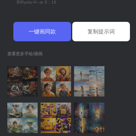
和Ryota-H--ar 9：19
一键画同款
复制提示词
查看更多手绘/插画