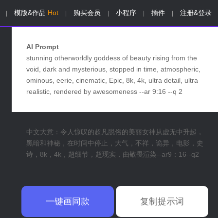
模版&作品
Hot
购买会员
小程序
插件
注册&登录
|
|
|
|
|
AI Prompt
stunning otherworldly goddess of beauty rising from the
void, dark and mysterious, stopped in time, atmospheric,
ominous, eerie, cinematic, Epic, 8k, 4k, ultra detail, ultra
realistic, rendered by awesomeness --ar 9:16 --q 2
中文大意：令人惊叹的超凡脱俗的美丽女神从虚无中升起，
黑暗和神秘，在时间中停止，大气，不祥，诡异，电影，史
诗，8k，4k，超细节，超现实，由敬畏渲染--ar9：16--q2
一键画同款
复制提示词