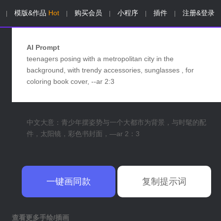
模版&作品
Hot
购买会员
小程序
插件
注册&登录
|
|
|
|
|
AI Prompt
teenagers posing with a metropolitan city in the
background, with trendy accessories, sunglasses , for
coloring book cover, --ar 2:3
中文大意：青少年摆姿势与一个大都市为背景，与时髦的配
件，太阳镜，彩色书封面，—ar 2：3
一键画同款
复制提示词
查看更多手绘/插画