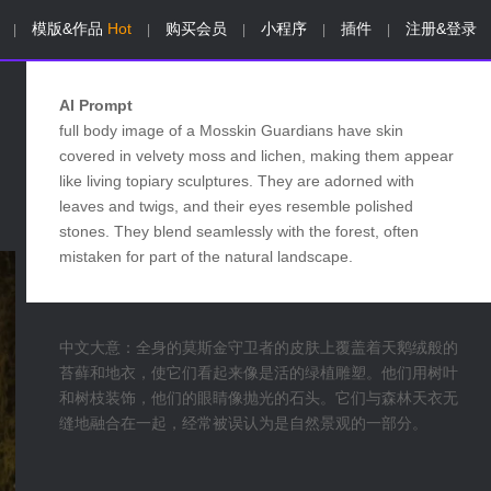
模版&作品
Hot
购买会员
小程序
插件
注册&登录
|
|
|
|
|
AI Prompt
full body image of a Mosskin Guardians have skin
covered in velvety moss and lichen, making them appear
like living topiary sculptures. They are adorned with
leaves and twigs, and their eyes resemble polished
stones. They blend seamlessly with the forest, often
mistaken for part of the natural landscape.
中文大意：全身的莫斯金守卫者的皮肤上覆盖着天鹅绒般的
苔藓和地衣，使它们看起来像是活的绿植雕塑。他们用树叶
和树枝装饰，他们的眼睛像抛光的石头。它们与森林天衣无
缝地融合在一起，经常被误认为是自然景观的一部分。