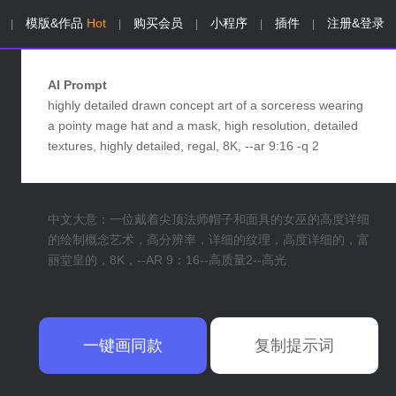
模版&作品
Hot
购买会员
小程序
插件
注册&登录
|
|
|
|
|
AI Prompt
highly detailed drawn concept art of a sorceress wearing
a pointy mage hat and a mask, high resolution, detailed
textures, highly detailed, regal, 8K, --ar 9:16 -q 2
中文大意：一位戴着尖顶法师帽子和面具的女巫的高度详细
的绘制概念艺术，高分辨率，详细的纹理，高度详细的，富
丽堂皇的，8K，--AR 9：16--高质量2--高光
一键画同款
复制提示词