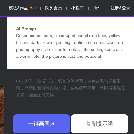
模版&作品
Hot
购买会员
小程序
插件
注册&登录
|
|
|
|
|
AI Prompt
Desert camel team, close-up of camel side face, yellow
fur and dark brown eyes, high-definition natural close-up
photography style, clear fur details, the setting sun casts
a warm halo, the picture is vast and peaceful
中文大意：沙漠驼队，骆驼侧脸特写，黄色皮毛与深褐眼
睛，高清自然特写摄影风格，皮毛细节清晰，斜阳投射温暖
光晕，画面辽阔安详
一键画同款
复制提示词