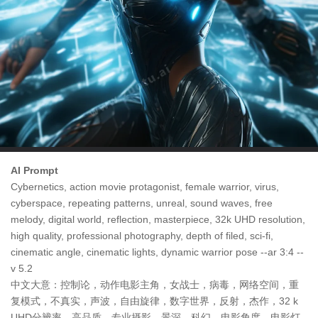
AI Prompt
Cybernetics, action movie protagonist, female warrior, virus,
cyberspace, repeating patterns, unreal, sound waves, free
melody, digital world, reflection, masterpiece, 32k UHD resolution,
high quality, professional photography, depth of filed, sci-fi,
cinematic angle, cinematic lights, dynamic warrior pose --ar 3:4 --
v 5.2
中文大意：控制论，动作电影主角，女战士，病毒，网络空间，重
复模式，不真实，声波，自由旋律，数字世界，反射，杰作，32 k
UHD分辨率，高品质，专业摄影，景深，科幻，电影角度，电影灯