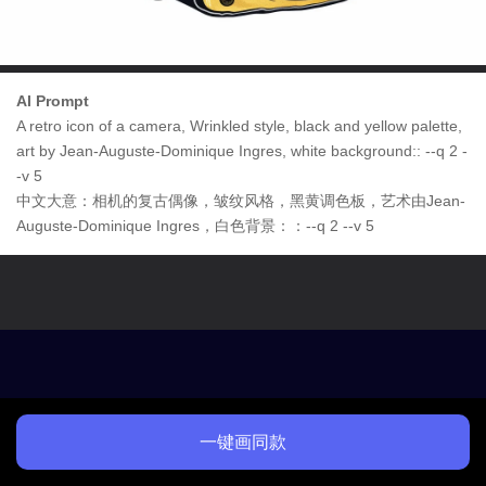
AI Prompt
A retro icon of a camera, Wrinkled style, black and yellow palette,
art by Jean-Auguste-Dominique Ingres, white background:: --q 2 -
-v 5
中文大意：相机的复古偶像，皱纹风格，黑黄调色板，艺术由Jean-
Auguste-Dominique Ingres，白色背景：：--q 2 --v 5
一键画同款