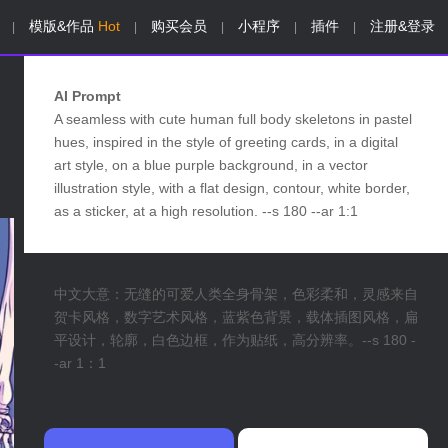
模版&作品
Hot
购买会员
小程序
插件
注册&登录
|
|
|
|
|
AI Prompt
A seamless with cute human full body skeletons in pastel
hues, inspired in the style of greeting cards, in a digital
art style, on a blue purple background, in a vector
illustration style, with a flat design, contour, white border,
as a sticker, at a high resolution. --s 180 --ar 1:1
中文大意：无缝的可爱人类全身骨架，色彩柔和，灵感来自
贺卡风格，数字艺术风格，蓝紫色背景，载体插图风格，扁
平设计，轮廓，白色边框，作为贴纸，高分辨率。--s 180 -
-ar 1：1