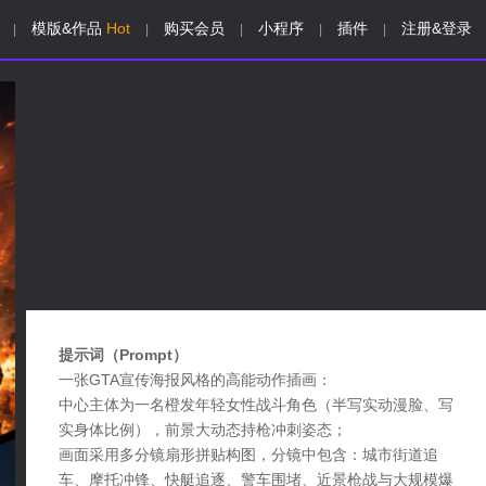
模版&作品
Hot
购买会员
小程序
插件
注册&登录
|
|
|
|
|
提示词（Prompt）
一张GTA宣传海报风格的高能动作插画：
中心主体为一名橙发年轻女性战斗角色（半写实动漫脸、写
实身体比例），前景大动态持枪冲刺姿态；
画面采用多分镜扇形拼贴构图，分镜中包含：城市街道追
车、摩托冲锋、快艇追逐、警车围堵、近景枪战与大规模爆