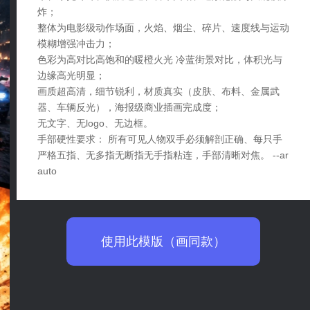
炸；
整体为电影级动作场面，火焰、烟尘、碎片、速度线与运动
模糊增强冲击力；
色彩为高对比高饱和的暖橙火光 冷蓝街景对比，体积光与
边缘高光明显；
画质超高清，细节锐利，材质真实（皮肤、布料、金属武
器、车辆反光），海报级商业插画完成度；
无文字、无logo、无边框。
手部硬性要求： 所有可见人物双手必须解剖正确、每只手
严格五指、无多指无断指无手指粘连，手部清晰对焦。 --ar
auto
使用此模版（画同款）