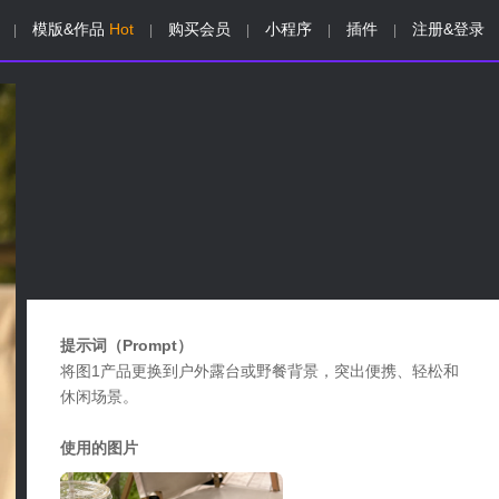
模版&作品
Hot
购买会员
小程序
插件
注册&登录
|
|
|
|
|
提示词（Prompt）
将图1产品更换到户外露台或野餐背景，突出便携、轻松和
休闲场景。
使用的图片