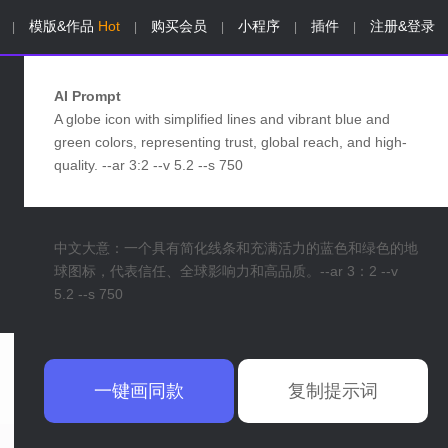
模版&作品
Hot
购买会员
小程序
插件
注册&登录
|
|
|
|
|
AI Prompt
A globe icon with simplified lines and vibrant blue and
green colors, representing trust, global reach, and high-
quality. --ar 3:2 --v 5.2 --s 750
中文大意：一个具有简化线条和充满活力的蓝色和绿色的地
球图标，代表信任、全球影响力和高品质。--ar 3：2 --v
5.2 --s 750
一键画同款
复制提示词