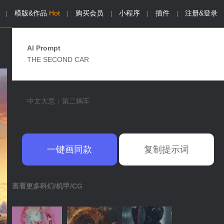
模版&作品
Hot
购买会员
小程序
插件
注册&登录
|
|
|
|
|
AI Prompt
THE SECOND CAR
中文大意：第二辆车
一键画同款
复制提示词
查看更多科幻/机甲/CG