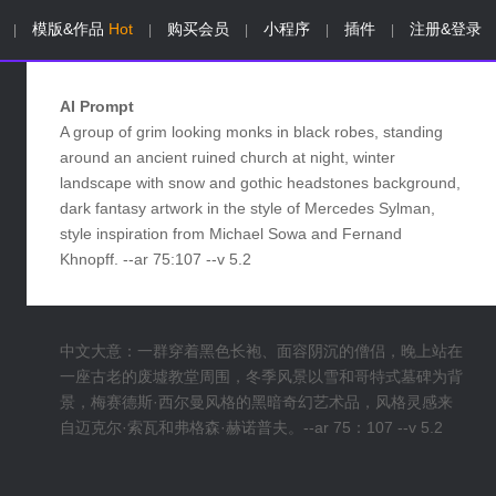
模版&作品
Hot
购买会员
小程序
插件
注册&登录
|
|
|
|
|
AI Prompt
A group of grim looking monks in black robes, standing
around an ancient ruined church at night, winter
landscape with snow and gothic headstones background,
dark fantasy artwork in the style of Mercedes Sylman,
style inspiration from Michael Sowa and Fernand
Khnopff. --ar 75:107 --v 5.2
中文大意：一群穿着黑色长袍、面容阴沉的僧侣，晚上站在
一座古老的废墟教堂周围，冬季风景以雪和哥特式墓碑为背
景，梅赛德斯·西尔曼风格的黑暗奇幻艺术品，风格灵感来
自迈克尔·索瓦和弗格森·赫诺普夫。--ar 75：107 --v 5.2