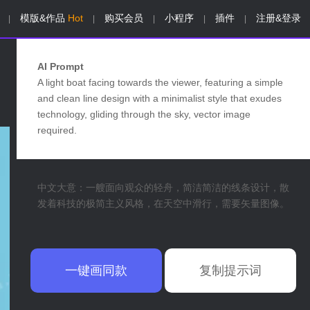
模版&作品
Hot
购买会员
小程序
插件
注册&登录
|
|
|
|
|
AI Prompt
A light boat facing towards the viewer, featuring a simple
and clean line design with a minimalist style that exudes
technology, gliding through the sky, vector image
required.
中文大意：一艘面向观众的轻舟，简洁简洁的线条设计，散
发着科技的极简主义风格，在天空中滑行，需要矢量图像。
一键画同款
复制提示词