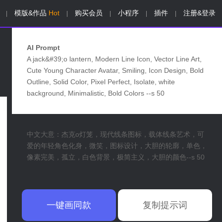
模版&作品
Hot
购买会员
小程序
插件
注册&登录
|
|
|
|
|
AI Prompt
A jack&#39;o lantern, Modern Line Icon, Vector Line Art,
Cute Young Character Avatar, Smiling, Icon Design, Bold
Outline, Solid Color, Pixel Perfect, Isolate, white
background, Minimalistic, Bold Colors --s 50
中文大意：杰克o灯笼，现代线条图标，载体线条艺术，可
爱的年轻角色化身，微笑，图标设计，大胆的轮廓，单色，
像素完美，孤立，白色背景，极简主义，大胆的颜色--s 50
一键画同款
复制提示词