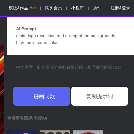
模版&作品
Hot
购买会员
小程序
插件
注册&登录
|
|
|
|
|
AI Prompt
make high resolution and a rang of the backgrounds,
high tec in same colur,
中文大意：制作高分辨率和背景范围，相同颜色的高TEC，
一键画同款
复制提示词
查看更多图标/海报/UI