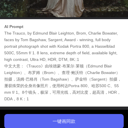
AI Prompt
The Trauco, by Edmund Blair Leighton, Brom, Charlie Bowater,
faces by Tom Bagshaw, Sargent, Award - winning, full body
portrait photograph shot with Kodak Portra 800, a Hasselblad
500C, 55mm f/ 1. 8 lens, extreme depth of field, available light,
high contrast, Ultra HD, HDR, DTM, 8K::1
中文大意：《Trauco》由埃德蒙·布莱尔·莱顿（Edmund Blair
Leighton）、布罗姆（Brom）、查理·鲍沃特（Charlie Bowater）
拍摄，汤姆·巴格肖（Tom Bagshaw）、萨金特（Sargent）拍摄，
屡获殊荣的全身肖像照片，使用柯达Portra 800、哈苏500 C、55
mm f/ 1。8个镜头，极深，可用光线，高对比度，超高清，HDR，
DDA，8 K：1
一键画同款