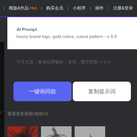
模版&作品
Hot
购买会员
小程序
插件
注册&登录
|
|
|
|
|
AI Prompt
luxury brand logo, gold colors, cutout pattern --v 6.0
中文大意：奢侈品牌徽标，金色，镂空图案--v 6.0
一键画同款
复制提示词
查看更多图标/海报/UI