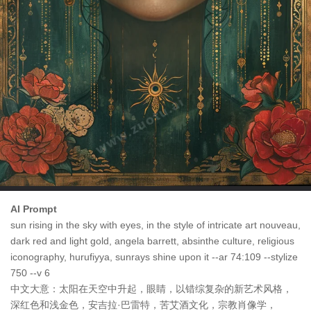
AI Prompt
sun rising in the sky with eyes, in the style of intricate art nouveau,
dark red and light gold, angela barrett, absinthe culture, religious
iconography, hurufiyya, sunrays shine upon it --ar 74:109 --stylize
750 --v 6
中文大意：太阳在天空中升起，眼睛，以错综复杂的新艺术风格，
深红色和浅金色，安吉拉·巴雷特，苦艾酒文化，宗教肖像学，