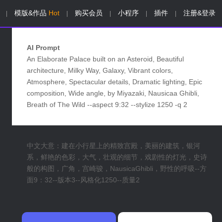
模版&作品
Hot
购买会员
小程序
插件
注册&登录
|
|
|
|
|
AI Prompt
An Elaborate Palace built on an Asteroid, Beautiful
architecture, Milky Way, Galaxy, Vibrant colors,
Atmosphere, Spectacular details, Dramatic lighting, Epic
composition, Wide angle, by Miyazaki, Nausicaa Ghibli,
Breath of The Wild --aspect 9:32 --stylize 1250 -q 2
中文大意：建在小行星上的精致宫殿，美丽的建筑，银河
系，鲜艳的色彩，大气，壮观的细节，戏剧性的灯光，史诗
般的构图，广角，宫崎骏，NausicaGhibli，野性的呼吸--方
面9：32--版本3--风格化1250--质量2