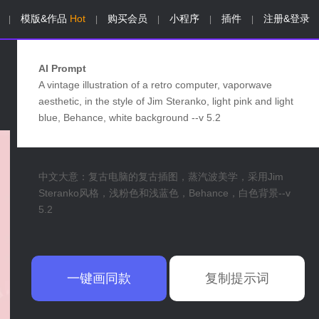
模版&作品
Hot
购买会员
小程序
插件
注册&登录
|
|
|
|
|
AI Prompt
A vintage illustration of a retro computer, vaporwave
aesthetic, in the style of Jim Steranko, light pink and light
blue, Behance, white background --v 5.2
中文大意：复古电脑的复古插图，蒸汽波美学，采用Jim
Steranko风格，浅粉色和浅蓝色，Behance，白色背景--v
5.2
一键画同款
复制提示词