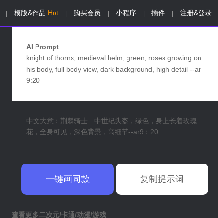
模版&作品
Hot
购买会员
小程序
插件
注册&登录
|
|
|
|
|
AI Prompt
knight of thorns, medieval helm, green, roses growing on
his body, full body view, dark background, high detail --ar
9:20
中文大意：荆棘骑士，中世纪头盔，绿色，身上长着玫瑰
花，全身可见，深色背景，高细节--ar9：20
一键画同款
复制提示词
查看更多二次元/卡通/动漫/游戏